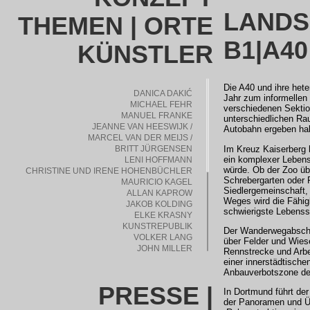
LANDS
THEMEN | ORTE
B1|A40
KÜNSTLER
Die A40 und ihre het
DANICA DAKIĆ
Jahr zum informellen
MICHAEL FEHR
verschiedenen Sektio
MANUEL FRANKE
unterschiedlichen Rau
JEANNE VAN HEESWIJK /
Autobahn ergeben ha
MARCEL VAN DER MEIJS /
BRITT JÜRGENSEN
Im Kreuz Kaiserberg 
ein komplexer Lebens
LENI HOFFMANN
würde. Ob der Zoo üb
CHRISTINE UND IRENE HOHENBÜCHLER
Schrebergarten oder
MAURICIO KAGEL
Siedlergemeinschaft,
ALLAN KAPROW
Weges wird die Fähig
JAKOB KOLDING
schwierigste Lebenssi
ELKE KRASNY
KUNSTREPUBLIK
Der Wanderwegabschni
VOLKER LANG
über Felder und Wies
JOHN MILLER
Rennstrecke und Arbei
MY!LAIKA UND LOS SANTOS
einer innerstädtischen
GABRIELA OBERKOFLER
Anbauverbotszone de
CHRISTIAN ODZUCK
PRESSE |
In Dortmund führt de
PERFORMANCE ELECTRICS
der Panoramen und Ü
MARTIN PFEIFLE / WANDA SEBASTIAN